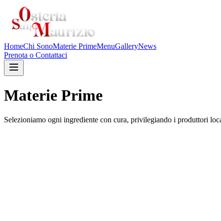
Home
Chi Sono
Materie Prime
Menu
Gallery
News
Prenota o Contattaci
Materie Prime
Selezioniamo ogni ingrediente con cura, privilegiando i produttori locali